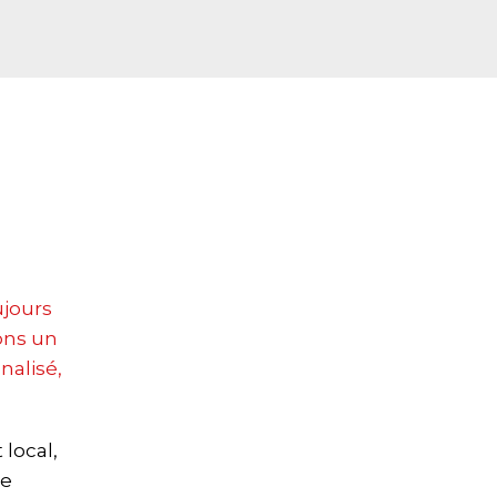
ujours
ons un
alisé,
local,
de