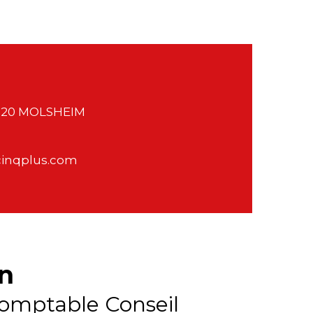
7120 MOLSHEIM
inqplus.com
n
omptable Conseil