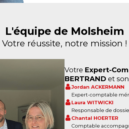
L'équipe de Molsheim
Votre réussite, notre mission !
Votre
Expert-Com
BERTRAND
et son
Jordan ACKERMANN
Expert-comptable mémo
Laura WITWICKI
Responsable de dossie
Chantal HOERTER
Comptable accompagna