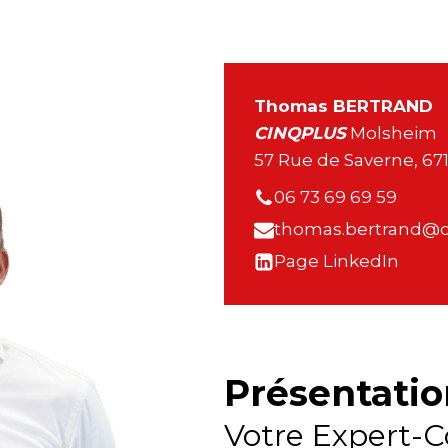
Thomas BERTRAND
CINQPLUS
Molsheim
57 Rue de Saverne, 6
06 73 69 69 59
thomas.bertrand@c
Page LinkedIn
Présentatio
Votre Expert-C