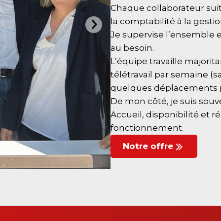
Chaque collaborateur sui
la comptabilité à la gestion
Je supervise l’ensemble 
au besoin.
L’équipe travaille majori
télétravail par semaine (s
quelques déplacements po
De mon côté, je suis souven
Accueil, disponibilité et 
fonctionnement.
Notre offre