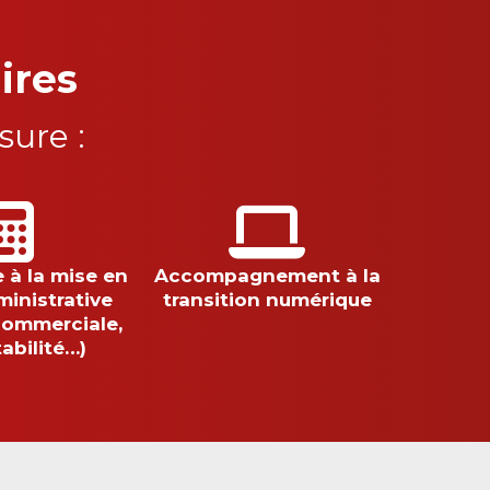
ires
ure :
 à la mise en
Accompagnement à la
ministrative
transition numérique
commerciale,
abilité…)