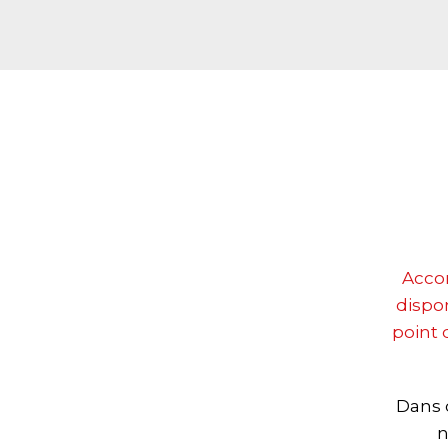
Accom
dispo
point
Dans 
n