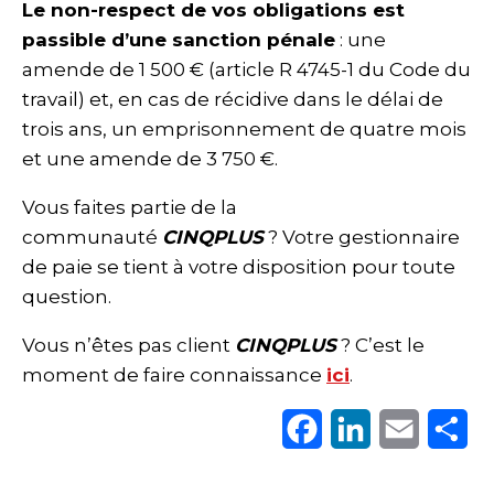
Le non-respect de vos obligations est
passible d’une sanction pénale
: une
amende de 1 500 € (article R 4745-1 du Code du
travail) et, en cas de récidive dans le délai de
trois ans, un emprisonnement de quatre mois
et une amende de 3 750 €.
Vous faites partie de la
communauté
CINQPLUS
? Votre gestionnaire
de paie se tient à votre disposition pour toute
question.
Vous n’êtes pas client
CINQPLUS
? C’est le
moment de faire connaissance
ici
.
Facebook
LinkedIn
Email
Pa