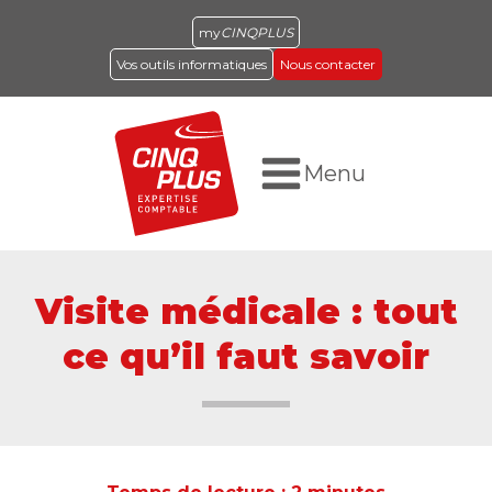
my
CINQPLUS
Vos outils informatiques
Nous contacter
Menu
Visite médicale : tout
ce qu’il faut savoir