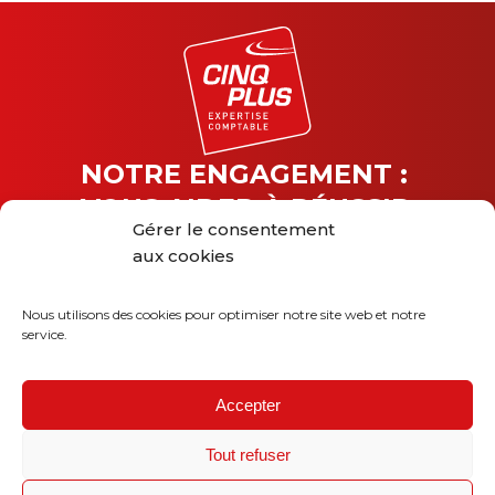
NOTRE ENGAGEMENT :
VOUS AIDER À RÉUSSIR
Gérer le consentement
Entrez dans la communauté
aux cookies
E-
mail
Nous utilisons des cookies pour optimiser notre site web et notre
service.
*
Accepter
©
CINQPLUS
Mentions Légales
Tout refuser
Politique de confidentialité