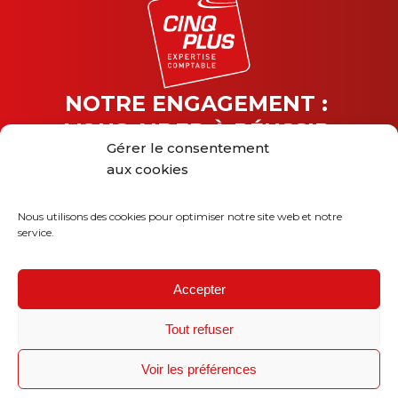
NOTRE ENGAGEMENT :
VOUS AIDER À RÉUSSIR
Gérer le consentement
Entrez dans la communauté
aux cookies
E-
mail
Nous utilisons des cookies pour optimiser notre site web et notre
service.
*
Accepter
©
CINQPLUS
Mentions Légales
Tout refuser
Politique de confidentialité
Création
wiwacom
Voir les préférences