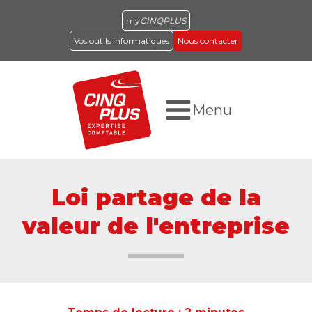
my
CINQPLUS
Vos outils informatiques
Nous contacter
Menu
Loi partage de la
valeur de l'entreprise